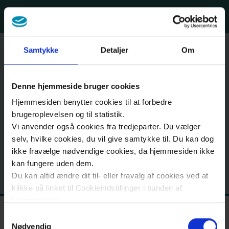
SkipToMain.AriaLabel
English
Samtykke
Detaljer
Om
Back pain
Life with back pain
Denne hjemmeside bruger cookies
Life
Hjemmesiden benytter cookies til at forbedre
with
brugeroplevelsen og til statistik.
Lifestyle and back pain are often linked, and
back
Vi anvender også cookies fra tredjeparter. Du vælger
selv, hvilke cookies, du vil give samtykke til. Du kan dog
an active lifestyle, knowledge about the pain,
pain
ikke fravælge nødvendige cookies, da hjemmesiden ikke
and not being afraid of your pain are all very
kan fungere uden dem.
important in the fight against your back pain.
Du kan altid ændre dit til- eller fravalg af cookies ved at
Why
klikke på linket til Cookieindstillinger i bunden af
back
hjemmesiden.
pain
Samtykkevalg
Læs mere om brugen af cookies på vores hjemmeside
Nødvendig