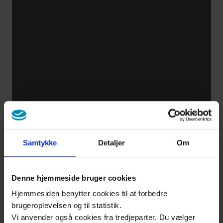
osteoarthritis
Symptoms
of
osteoarthritis
of the hip
I got
weaker
Samtykke
Detaljer
Om
and
weaker
Denne hjemmeside bruger cookies
Hjemmesiden benytter cookies til at forbedre
About
brugeroplevelsen og til statistik.
us
Vi anvender også cookies fra tredjeparter. Du vælger