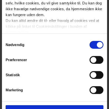
selv, hvilke cookies, du vil give samtykke til. Du kan dog
Contact
ikke fravælge nødvendige cookies, da hjemmesiden ikke
kan fungere uden dem.
Du kan altid ændre dit til- eller fravalg af cookies ved at
klikke på linket til Cookieindstillinger i bunden af
hjemmesiden.
Samtykkevalg
Læs mere om brugen af cookies på vores hjemmeside
Nødvendig
ved at klikke ’Vis detaljer’.
Læs mere om vores behandling af personoplysninger
Præferencer
her
.
Statistik
Klik
for
Marketing
at
åben
cookiepanel