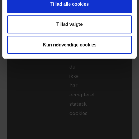
Tillad alle cookies
Du
kan
Tillad valgte
ikke
se
Kun nødvendige cookies
videoer
hvis
du
ikke
har
accepteret
statistik
cookies