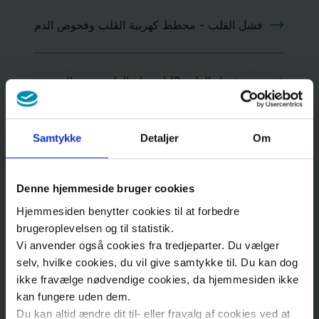
أعراض
قصور
فشل القلب - مخطط كهربية القلب وفحوص الدم
القلب
فشل القلب 3) استنتاج الطبيب من الفحوص
علاج
قصور
فشل القلب – 4) الفحوص التي تجرى بالمستشفى
القلب
Samtykke
Detaljer
Om
العمليّات
Denne hjemmeside bruger cookies
فشل القلب – اختبار المجهود، ويدعي أيضاً اختبار
الجراحيّة
Hjemmesiden benytter cookies til at forbedre
العجلة
brugeroplevelsen og til statistik.
لعلاج
Vi anvender også cookies fra tredjeparter. Du vælger
قصور
selv, hvilke cookies, du vil give samtykke til. Du kan dog
فشل القلب – تخطيط صدى القلب، ويدعى أيضاً
القلب
ikke fravælge nødvendige cookies, da hjemmesiden ikke
الموجات فوق الصوتية
kan fungere uden dem.
Du kan altid ændre dit til- eller fravalg af cookies ved at