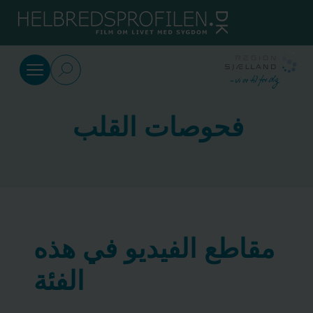
SkipToMain.AriaLabel
عربى
قصور القلب
فحوصات القلب
التعايش
مع
قصور
القلب
مقاطع الفيديو في هذه
فحوصات
القلب
الفئة