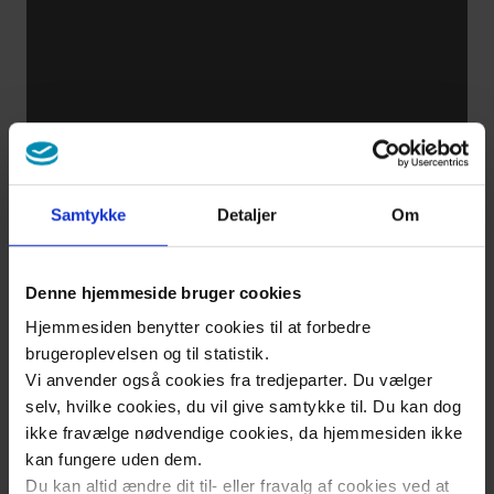
البصر
كيفية
وضع
قطرات
العين
Samtykke
Detaljer
Om
كيفية
وضع
Denne hjemmeside bruger cookies
قطرات
Hjemmesiden benytter cookies til at forbedre
brugeroplevelsen og til statistik.
العين
Vi anvender også cookies fra tredjeparter. Du vælger
لشخص
selv, hvilke cookies, du vil give samtykke til. Du kan dog
آخر
ikke fravælge nødvendige cookies, da hjemmesiden ikke
kan fungere uden dem.
Du kan altid ændre dit til- eller fravalg af cookies ved at