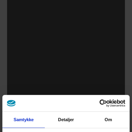
يتغير
البصر
وسائل
المساعدة
البصرية
القدرة
على
تمييز
التباين
البصري
Samtykke
Detaljer
Om
اختبار