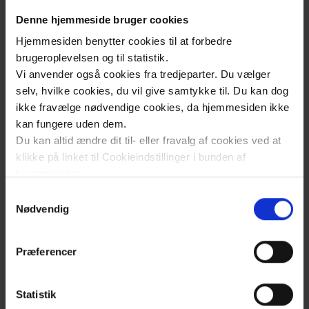
البصر
Denne hjemmeside bruger cookies
Hjemmesiden benytter cookies til at forbedre
كيفية
brugeroplevelsen og til statistik.
وضع
Vi anvender også cookies fra tredjeparter. Du vælger
قطرات
selv, hvilke cookies, du vil give samtykke til. Du kan dog
ikke fravælge nødvendige cookies, da hjemmesiden ikke
العين
kan fungere uden dem.
Du kan altid ændre dit til- eller fravalg af cookies ved at
klikke på linket til Cookieindstillinger i bunden af
كيفية
hjemmesiden.
وضع
Samtykkevalg
قطرات
Læs mere om brugen af cookies på vores hjemmeside
Nødvendig
العين
ved at klikke ’Vis detaljer’.
Læs mere om vores behandling af personoplysninger
لشخص
Præferencer
her
.
آخر
Klik
for
Statistik